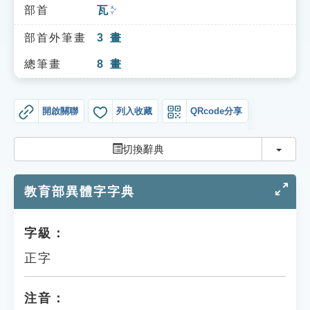
索引選單
部首
瓦
ㄨㄚˇ
知識索引
部首外筆畫
3
畫
單字索引
總筆畫
8
畫
生命大百科索引
開啟關聯
列入收藏
QRcode分享
遊戲專區
切換
切換辭典
教學應用
教育部異體字字典
貓頭鷹博士
字級：
正字
注音：