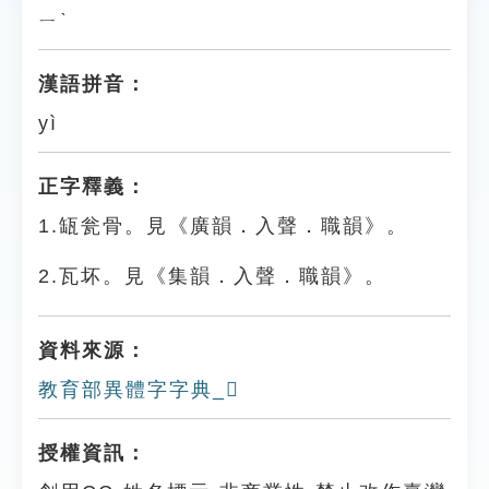
ㄧˋ
漢語拼音：
yì
正字釋義：
1.缻瓮骨。見《廣韻．入聲．職韻》。
2.瓦坏。見《集韻．入聲．職韻》。
資料來源：
教育部異體字字典_𤬩
授權資訊：