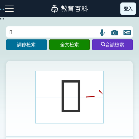
跳
登入
:::
到
主
:::
要
內
語
圖
開
容
注音索引圖示
筆畫索引圖示
部首索引表圖示
言
片
啟
詞條檢索
全文檢索
音讀檢索
搜
搜
鍵
尋
尋
盤
圖
圖
圖
示
示
示
𤬩
ˋ
ㄧ
網站導覽
生字詞彙表
成語故事