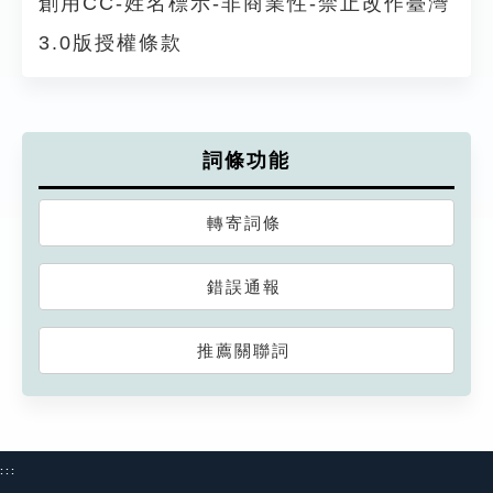
創用CC-姓名標示-非商業性-禁止改作臺灣
3.0版授權條款
詞條功能
轉寄詞條
錯誤通報
推薦關聯詞
:::