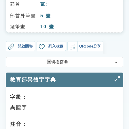
索引選單
部首
瓦
ㄨㄚˇ
知識索引
部首外筆畫
5
畫
單字索引
總筆畫
10
畫
生命大百科索引
開啟關聯
列入收藏
QRcode分享
遊戲專區
切換
切換辭典
教學應用
教育部異體字字典
貓頭鷹博士
字級：
異體字
注音：