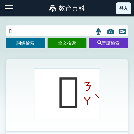
跳
登入
:::
到
主
:::
要
內
語
圖
開
容
注音索引圖示
筆畫索引圖示
部首索引表圖示
言
片
啟
詞條檢索
全文檢索
音讀檢索
搜
搜
鍵
尋
尋
盤
圖
圖
圖
示
示
示
𤬼
ㄋ
網站導覽
ˋ
ㄚ
生字詞彙表
成語故事