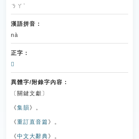
ㄋㄚˋ
漢語拼音：
nà
正字：
𤬷
異體字/附錄字內容：
〔關鍵文獻〕
《
集韻
》。
《
重訂直音篇
》。
《
中文大辭典
》。