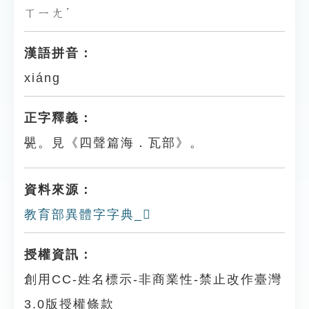
ㄒㄧㄤˊ
漢語拼音：
xiáng
正字釋義：
甖。見《四聲篇海．瓦部》。
資料來源：
教育部異體字字典_𤭬
授權資訊：
創用CC-姓名標示-非商業性-禁止改作臺灣
3.0版授權條款