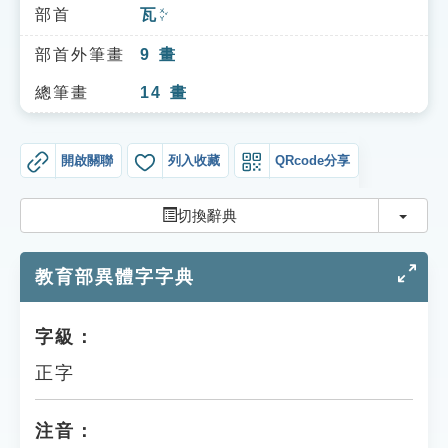
索引選單
部首
瓦
ㄨㄚˇ
知識索引
部首外筆畫
9
畫
單字索引
總筆畫
14
畫
生命大百科索引
開啟關聯
列入收藏
QRcode分享
遊戲專區
切換
切換辭典
教學應用
教育部異體字字典
貓頭鷹博士
字級：
正字
注音：