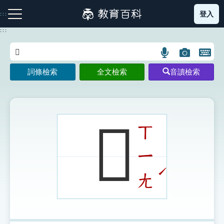
跳
登入
:::
到
主
:::
要
內
語
圖
開
容
注音索引圖示
筆畫索引圖示
部首索引表圖示
言
片
啟
詞條檢索
全文檢索
音讀檢索
搜
搜
鍵
尋
尋
盤
圖
圖
圖
示
示
示
𤭬
ㄒ
ㄧ
網站導覽
ˊ
ㄤ
生字詞彙表
成語故事