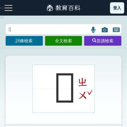
跳
登入
:::
到
主
:::
要
內
語
圖
開
容
注音索引圖示
筆畫索引圖示
部首索引表圖示
言
片
啟
詞條檢索
全文檢索
音讀檢索
搜
搜
鍵
尋
尋
盤
圖
圖
圖
示
示
示
𤮫
ㄓ
網站導覽
ˇ
ㄨ
生字詞彙表
成語故事