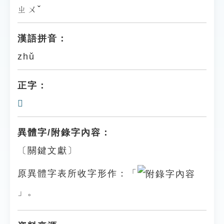
ㄓㄨˇ
漢語拼音：
zhǔ
正字：
𦉐
異體字/附錄字內容：
〔關鍵文獻〕
原異體字表所收字形作：「
」。