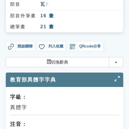
索引選單
部首
瓦
ㄨㄚˇ
知識索引
部首外筆畫
16
畫
單字索引
總筆畫
21
畫
生命大百科索引
開啟關聯
列入收藏
QRcode分享
遊戲專區
切換
切換辭典
教學應用
教育部異體字字典
貓頭鷹博士
字級：
異體字
注音：