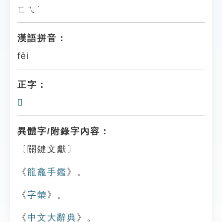
ㄈㄟˋ
漢語拼音：
fèi
正字：
𧶢
異體字/附錄字內容：
〔關鍵文獻〕
《
龍龕手鑑
》。
《
字彙
》。
《
中文大辭典
》。