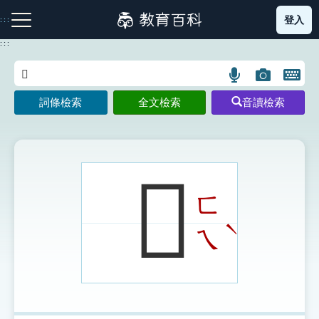
跳
登入
:::
到
主
:::
要
內
語
圖
開
容
注音索引圖示
筆畫索引圖示
部首索引表圖示
言
片
啟
詞條檢索
全文檢索
音讀檢索
搜
搜
鍵
尋
尋
盤
圖
圖
圖
示
示
示
𤼹
ㄈ
網站導覽
ˋ
ㄟ
生字詞彙表
成語故事