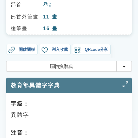
索引選單
部首
癶
ㄅㄛ
知識索引
部首外筆畫
11
畫
單字索引
總筆畫
16
畫
生命大百科索引
開啟關聯
列入收藏
QRcode分享
遊戲專區
切換
切換辭典
教學應用
教育部異體字字典
貓頭鷹博士
字級：
異體字
注音：