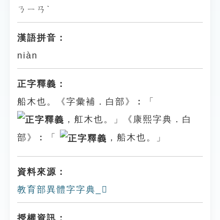
ㄋㄧㄢˋ
漢語拼音：
niàn
正字釋義：
船木也。《字彙補．白部》︰「
，舡木也。」《康熙字典．白
部》︰「
，船木也。」
資料來源：
教育部異體字字典_𤽿
授權資訊：