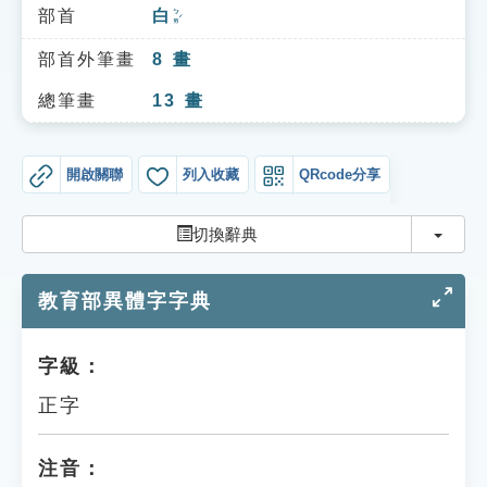
索引選單
部首
白
ㄅㄞˊ
知識索引
部首外筆畫
8
畫
單字索引
總筆畫
13
畫
生命大百科索引
開啟關聯
列入收藏
QRcode分享
遊戲專區
切換
切換辭典
教學應用
教育部異體字字典
貓頭鷹博士
字級：
正字
注音：