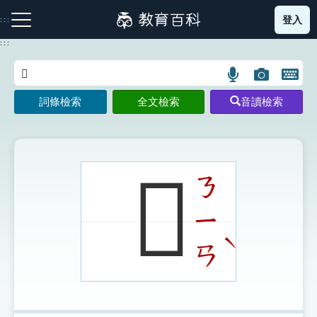
跳
登入
:::
到
主
:::
要
內
語
圖
開
容
注音索引圖示
筆畫索引圖示
部首索引表圖示
言
片
啟
詞條檢索
全文檢索
音讀檢索
搜
搜
鍵
尋
尋
盤
圖
圖
圖
示
示
示
𤽿
ㄋ
ㄧ
網站導覽
ˋ
ㄢ
生字詞彙表
成語故事