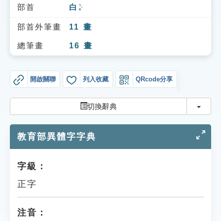
索引選單
部首
白
ㄅㄞˊ
知識索引
部首外筆畫
11
畫
單字索引
總筆畫
16
畫
生命大百科索引
開啟關聯
列入收藏
QRcode分享
遊戲專區
切換
切換辭典
教學應用
教育部異體字字典
貓頭鷹博士
字級：
正字
注音：