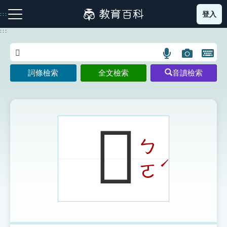
跳
登入
:::
到
主
:::
要
內
語
圖
開
容
注音索引圖示
筆畫索引圖示
部首索引表圖示
言
片
啟
詞條檢索
全文檢索
音讀檢索
搜
搜
鍵
尋
尋
盤
圖
圖
圖
示
示
示
𤾝
ㄅ
網站導覽
ˊ
ㄛ
生字詞彙表
成語故事