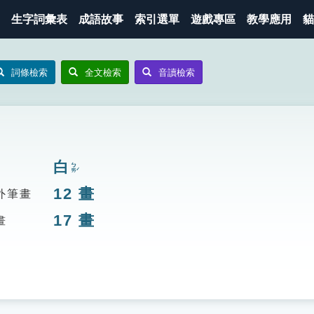
生字詞彙表
成語故事
索引選單
遊戲專區
教學應用
貓
詞條檢索
全文檢索
音讀檢索
白
ㄅㄞˊ
12
畫
外筆畫
17
畫
畫