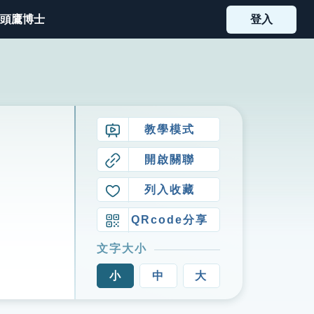
頭鷹博士
登入
教學模式
開啟關聯
列入收藏
QRcode分享
文字大小
小
中
大