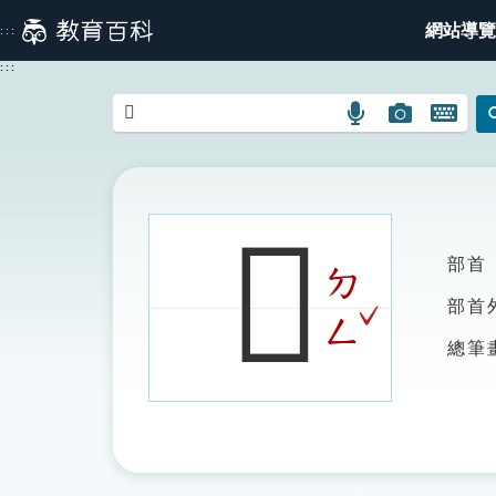
跳
網站導覽
:::
到
主
:::
要
內
語
圖
開
容
言
片
啟
搜
搜
鍵
尋
尋
盤
圖
圖
圖
𤾢
示
示
示
部首
ㄉ
ˇ
部首
ㄥ
總筆