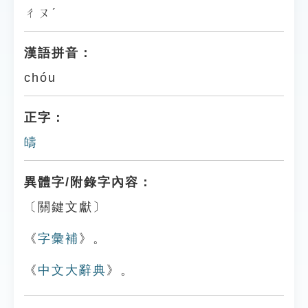
ㄔㄡˊ
漢語拼音：
chóu
正字：
㿧
異體字/附錄字內容：
〔關鍵文獻〕
《
字彙補
》。
《
中文大辭典
》。