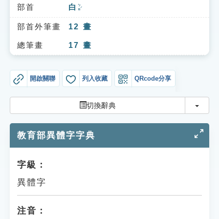
索引選單
部首
白
ㄅㄞˊ
知識索引
部首外筆畫
12
畫
單字索引
總筆畫
17
畫
生命大百科索引
開啟關聯
列入收藏
QRcode分享
遊戲專區
切換
切換辭典
教學應用
教育部異體字字典
貓頭鷹博士
字級：
異體字
注音：