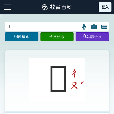
跳
登入
:::
到
主
:::
要
內
語
圖
開
容
注音索引圖示
筆畫索引圖示
部首索引表圖示
言
片
啟
詞條檢索
全文檢索
音讀檢索
搜
搜
鍵
尋
尋
盤
圖
圖
圖
示
示
示
𤾦
ㄔ
網站導覽
ˊ
ㄡ
生字詞彙表
成語故事