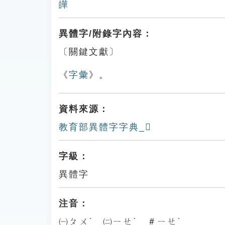
皣
異體字/附錄字內容：
〔關鍵文獻〕
《
字彙
》。
資料來源：
教育部異體字字典_𤾧
字級：
異體字
注音：
㈠ㄆㄨˊ ㈡ㄧㄝˋ ＃ㄧㄝˋ