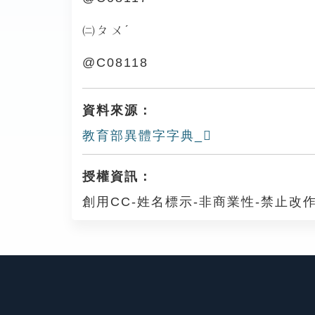
㈡ㄆㄨˊ
@C08118
資料來源：
教育部異體字字典_𤾧
授權資訊：
創用CC-姓名標示-非商業性-禁止改作