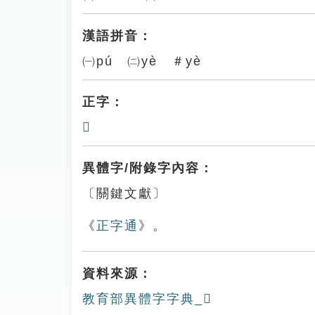
漢語拼音：
㈠pú ㈡yè ＃yè
正字：
𤾣
異體字/附錄字內容：
〔關鍵文獻〕
《
正字通
》。
資料來源：
教育部異體字字典_𤾧