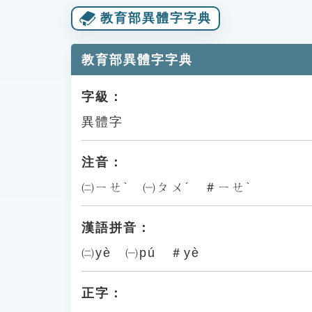
教育部異體字字典
教育部異體字字典
字級：
異體字
注音：
㈡ㄧㄝˋ ㈠ㄆㄨˊ ＃ㄧㄝˋ
漢語拼音：
㈡yè ㈠pú ＃yè
正字：