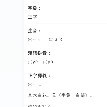
字級：
正字
注音：
㈠ㄧㄝˋ ㈡ㄆㄨˊ
漢語拼音：
㈠yè ㈡pú
正字釋義：
㈠ㄧㄝˋ
草木白花。見《字彙．白部》。
@C08117