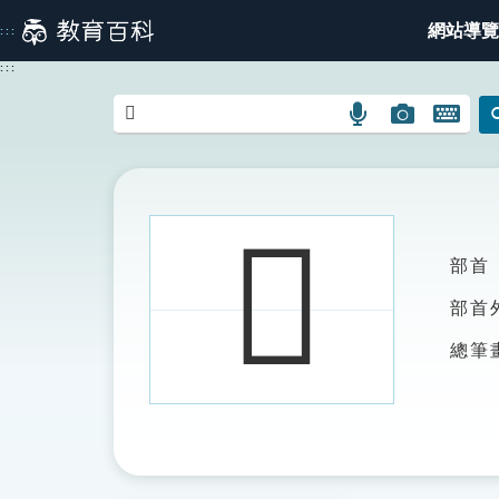
跳
網站導覽
:::
到
主
:::
要
內
語
圖
開
容
言
片
啟
搜
搜
鍵
尋
尋
盤
圖
圖
圖
𤾧
示
示
示
部首
部首
總筆