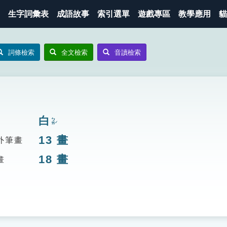
生字詞彙表
成語故事
索引選單
遊戲專區
教學應用
貓
詞條檢索
全文檢索
音讀檢索
白
ㄅㄞˊ
13
畫
外筆畫
18
畫
畫