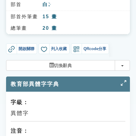
索引選單
部首
白
ㄅㄞˊ
知識索引
部首外筆畫
15
畫
單字索引
總筆畫
20
畫
生命大百科索引
開啟關聯
列入收藏
QRcode分享
遊戲專區
切換
切換辭典
教學應用
教育部異體字字典
貓頭鷹博士
字級：
異體字
注音：