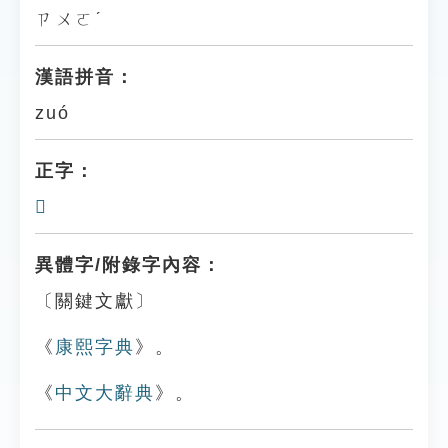
ㄗㄨㄛˊ
漢語拼音：
zuó
正字：
𤿀
異體字/附錄字內容：
〔關鍵文獻〕
《
康熙字典
》。
《
中文大辭典
》。