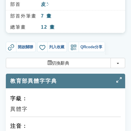
索引選單
部首
皮
ㄆㄧˊ
知識索引
部首外筆畫
7
畫
單字索引
總筆畫
12
畫
生命大百科索引
開啟關聯
列入收藏
QRcode分享
遊戲專區
切換
切換辭典
教學應用
教育部異體字字典
貓頭鷹博士
字級：
異體字
注音：