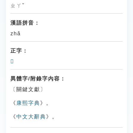
ㄓㄚˇ
漢語拼音：
zhǎ
正字：
𥀈
異體字/附錄字內容：
〔關鍵文獻〕
《
康熙字典
》。
《
中文大辭典
》。