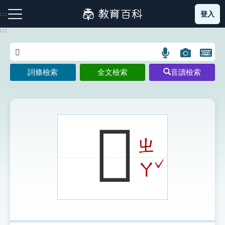
跳
登入
:::
到
主
:::
要
內
語
圖
開
容
注音索引圖示
筆畫索引圖示
部首索引表圖示
言
片
啟
詞條檢索
全文檢索
音讀檢索
搜
搜
鍵
尋
尋
盤
圖
圖
圖
示
示
示
𤿪
ㄓ
網站導覽
ˇ
ㄚ
生字詞彙表
成語故事