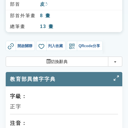
索引選單
部首
皮
ㄆㄧˊ
知識索引
部首外筆畫
8
畫
單字索引
總筆畫
13
畫
生命大百科索引
開啟關聯
列入收藏
QRcode分享
遊戲專區
切換
切換辭典
教學應用
教育部異體字字典
貓頭鷹博士
字級：
正字
注音：