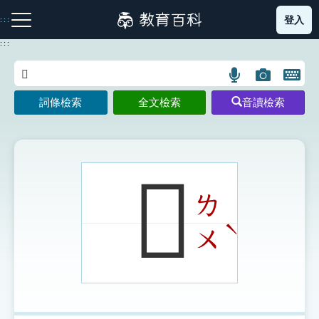
跳
登入
:::
到
主
:::
要
內
語
圖
開
容
注音索引圖示
筆畫索引圖示
部首索引表圖示
言
片
啟
詞條檢索
全文檢索
音讀檢索
搜
搜
鍵
尋
尋
盤
圖
圖
圖
示
示
示
𤿴
ㄌ
網站導覽
ˋ
ㄨ
生字詞彙表
成語故事