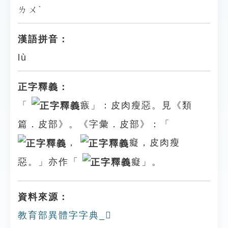
ㄌㄨˋ
漢語拼音：
lù
正字釋義：
「
瘯」：皮肉瘦惡。見《類
篇．皮部》。《字彙．皮部》：「
，
癡，皮肉瘦
惡。」亦作「
癡」。
資料來源：
教育部異體字字典_𤿴