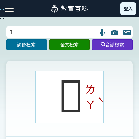
跳
登入
:::
到
主
:::
要
內
語
圖
開
容
注音索引圖示
筆畫索引圖示
部首索引表圖示
言
片
啟
詞條檢索
全文檢索
音讀檢索
搜
搜
鍵
尋
尋
盤
圖
圖
圖
示
示
示
𥀥
ㄌ
網站導覽
ˋ
ㄚ
生字詞彙表
成語故事