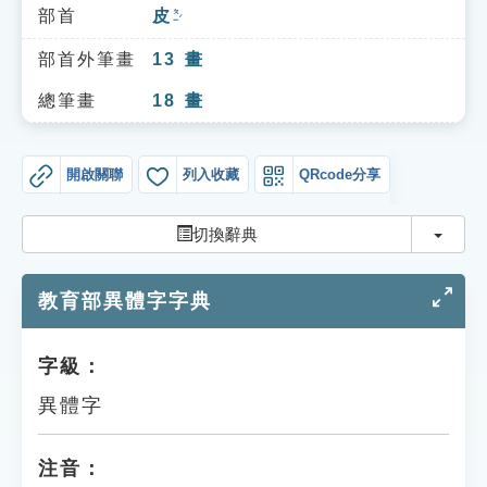
索引選單
部首
皮
ㄆㄧˊ
知識索引
部首外筆畫
13
畫
單字索引
總筆畫
18
畫
生命大百科索引
開啟關聯
列入收藏
QRcode分享
遊戲專區
切換
切換辭典
教學應用
教育部異體字字典
貓頭鷹博士
字級：
異體字
注音：