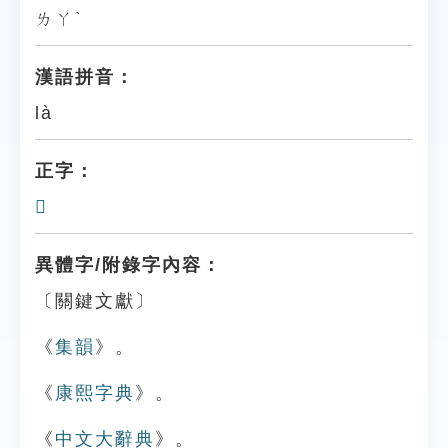
ㄌㄚˋ
漢語拼音：
là
正字：
𥀰
異體字/附錄字內容：
〔關鍵文獻〕
《
集韻
》。
《
康熙字典
》。
《
中文大辭典
》。