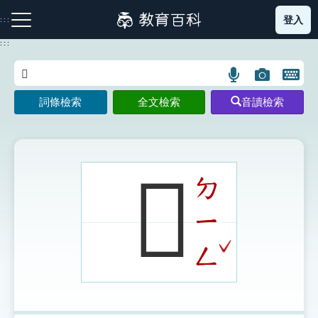
跳
登入
:::
到
主
:::
要
內
語
圖
開
容
注音索引圖示
筆畫索引圖示
部首索引表圖示
言
片
啟
詞條檢索
全文檢索
音讀檢索
搜
搜
鍵
尋
尋
盤
圖
圖
圖
示
示
示
𥇴
ㄉ
ㄧ
網站導覽
ˇ
ㄥ
生字詞彙表
成語故事