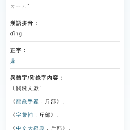
ㄉㄧㄥˇ
漢語拼音：
dǐng
正字：
鼎
異體字/附錄字內容：
〔關鍵文獻〕
《
龍龕手鑑
．斤部》。
《
字彙補
．斤部》。
《
中文大辭典
．斤部》。