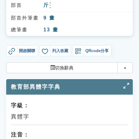
索引選單
ㄐㄧㄣ
部首
斤
知識索引
部首外筆畫
9
畫
單字索引
總筆畫
13
畫
生命大百科索引
開啟關聯
列入收藏
QRcode分享
遊戲專區
切換
切換辭典
教學應用
教育部異體字字典
貓頭鷹博士
字級：
異體字
注音：