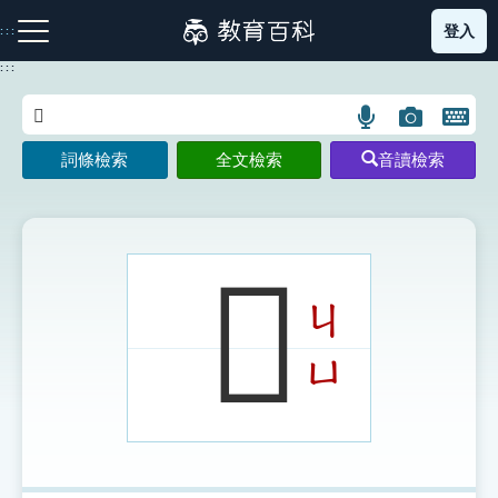
跳
登入
:::
到
主
:::
要
內
語
圖
開
容
注音索引圖示
筆畫索引圖示
部首索引表圖示
言
片
啟
詞條檢索
全文檢索
音讀檢索
搜
搜
鍵
尋
尋
盤
圖
圖
圖
示
示
示
𥈏
ㄐ
網站導覽
ㄩ
生字詞彙表
成語故事