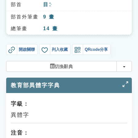
索引選單
部首
目
ㄇㄨˋ
知識索引
部首外筆畫
9
畫
單字索引
總筆畫
14
畫
生命大百科索引
開啟關聯
列入收藏
QRcode分享
遊戲專區
切換
切換辭典
教學應用
教育部異體字字典
貓頭鷹博士
字級：
異體字
注音：