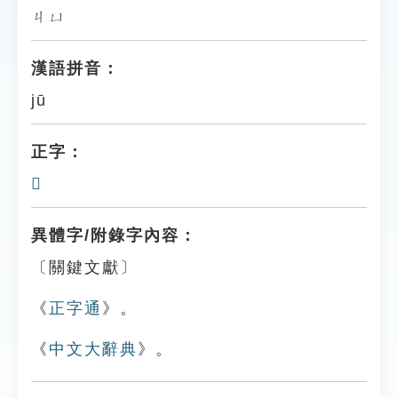
ㄐㄩ
漢語拼音：
jū
正字：
𥇛
異體字/附錄字內容：
〔關鍵文獻〕
《
正字通
》。
《
中文大辭典
》。