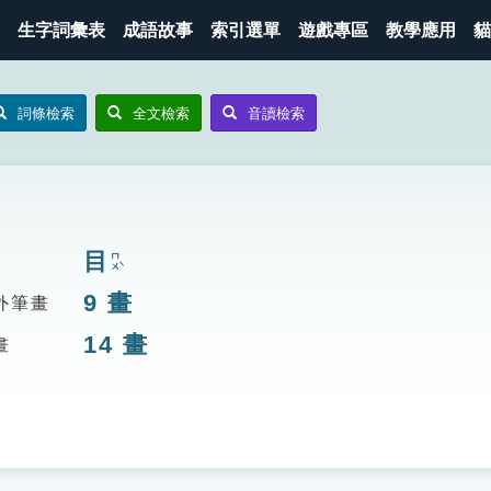
生字詞彙表
成語故事
索引選單
遊戲專區
教學應用
貓
詞條檢索
全文檢索
音讀檢索
目
ㄇㄨˋ
9
畫
外筆畫
14
畫
畫