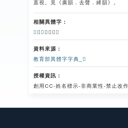
直視。見《廣韻．去聲．絳韻》。
相關異體字：
𥂅
、
𥆇
、𧡥、
𧢆
資料來源：
教育部異體字字典_𥈩
授權資訊：
創用CC-姓名標示-非商業性-禁止改作