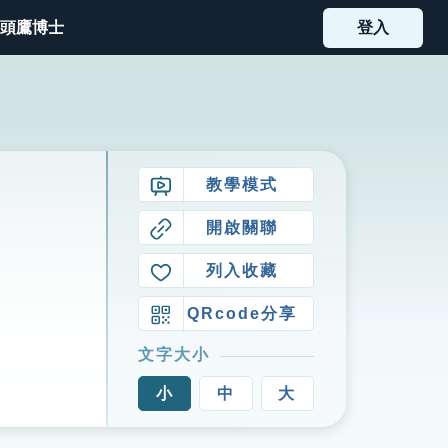
頭鷹博士
登入
教學模式
開啟關聯
列入收藏
QRcode分享
文字大小
小
中
大