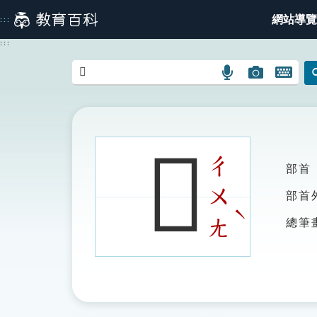
跳
網站導覽
:::
到
主
:::
要
內
語
圖
開
容
言
片
啟
搜
搜
鍵
尋
尋
盤
圖
圖
圖
𥈩
示
示
示
ㄔ
部首
ㄨ
部首
ˋ
ㄤ
總筆