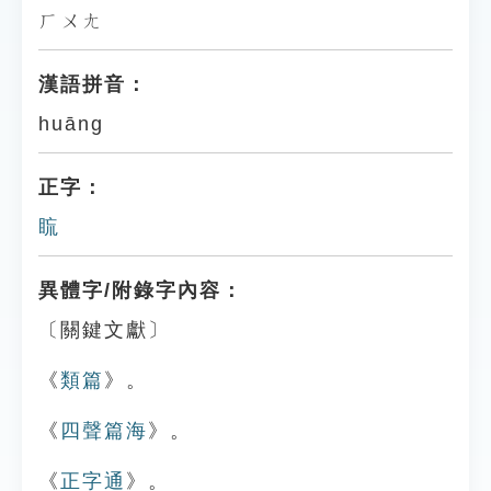
ㄏㄨㄤ
漢語拼音：
huāng
正字：
䀮
異體字/附錄字內容：
〔關鍵文獻〕
《
類篇
》。
《
四聲篇海
》。
《
正字通
》。