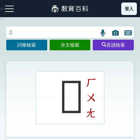
跳
登入
:::
到
主
:::
要
內
語
圖
開
容
注音索引圖示
筆畫索引圖示
部首索引表圖示
言
片
啟
詞條檢索
全文檢索
音讀檢索
搜
搜
鍵
尋
尋
盤
圖
圖
圖
示
示
示
𥉂
ㄏ
ㄨ
網站導覽
ㄤ
生字詞彙表
成語故事