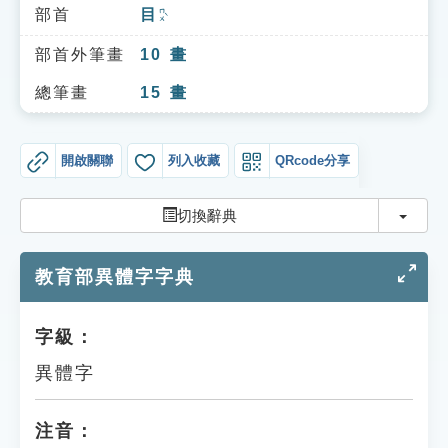
索引選單
部首
目
ㄇㄨˋ
知識索引
部首外筆畫
10
畫
單字索引
總筆畫
15
畫
生命大百科索引
開啟關聯
列入收藏
QRcode分享
遊戲專區
切換
切換辭典
教學應用
教育部異體字字典
貓頭鷹博士
字級：
異體字
注音：