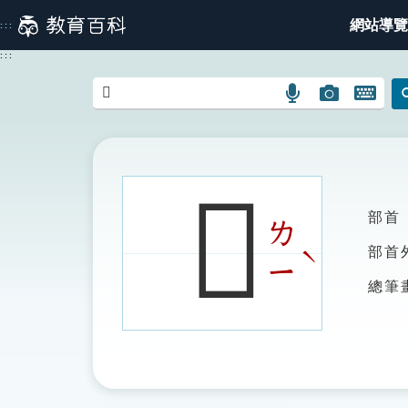
跳
網站導覽
:::
到
主
:::
要
內
語
圖
開
容
言
片
啟
搜
搜
鍵
尋
尋
盤
圖
圖
圖
𥉆
示
示
示
部首
ㄌ
ˋ
部首
ㄧ
總筆