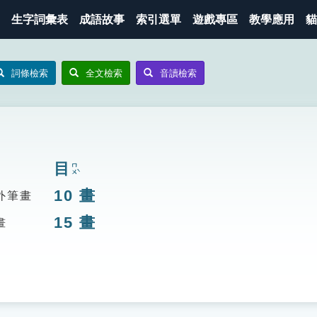
生字詞彙表
成語故事
索引選單
遊戲專區
教學應用
貓
詞條檢索
全文檢索
音讀檢索
目
ㄇㄨˋ
10
畫
外筆畫
15
畫
畫