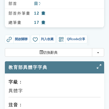
索引選單
部首
目
ㄇㄨˋ
知識索引
部首外筆畫
12
畫
單字索引
總筆畫
17
畫
生命大百科索引
開啟關聯
列入收藏
QRcode分享
遊戲專區
切換
切換辭典
教學應用
教育部異體字字典
貓頭鷹博士
字級：
異體字
注音：