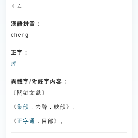
ㄔㄥ
漢語拼音：
chēng
正字：
瞠
異體字/附錄字內容：
〔關鍵文獻〕
《
集韻
．去聲．映韻》。
《
正字通
．目部》。