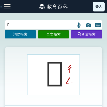
跳
登入
:::
到
主
:::
要
內
語
圖
開
容
注音索引圖示
筆畫索引圖示
部首索引表圖示
言
片
啟
詞條檢索
全文檢索
音讀檢索
搜
搜
鍵
尋
尋
盤
圖
圖
圖
示
示
示
𥊼
ㄔ
網站導覽
ㄥ
生字詞彙表
成語故事