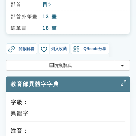
索引選單
部首
目
ㄇㄨˋ
知識索引
部首外筆畫
13
畫
單字索引
總筆畫
18
畫
生命大百科索引
開啟關聯
列入收藏
QRcode分享
遊戲專區
切換
切換辭典
教學應用
教育部異體字字典
貓頭鷹博士
字級：
異體字
注音：