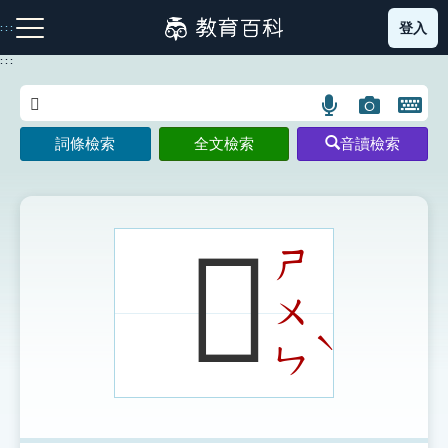
跳
登入
:::
到
主
:::
要
內
語
圖
開
容
注音索引圖示
筆畫索引圖示
部首索引表圖示
言
片
啟
詞條檢索
全文檢索
音讀檢索
搜
搜
鍵
尋
尋
盤
圖
圖
圖
示
示
示
𥋰
ㄕ
ㄨ
網站導覽
ˋ
ㄣ
生字詞彙表
成語故事