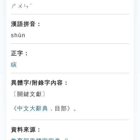
ㄕㄨㄣˋ
漢語拼音：
shùn
正字：
瞚
異體字/附錄字內容：
〔關鍵文獻〕
《
中文大辭典
．目部》。
資料來源：