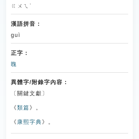
ㄍㄨㄟˋ
漢語拼音：
guì
正字：
䁛
異體字/附錄字內容：
〔關鍵文獻〕
《
類篇
》。
《
康熙字典
》。