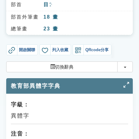
索引選單
部首
目
ㄇㄨˋ
知識索引
部首外筆畫
18
畫
單字索引
總筆畫
23
畫
生命大百科索引
開啟關聯
列入收藏
QRcode分享
遊戲專區
切換
切換辭典
教學應用
教育部異體字字典
貓頭鷹博士
字級：
異體字
注音：