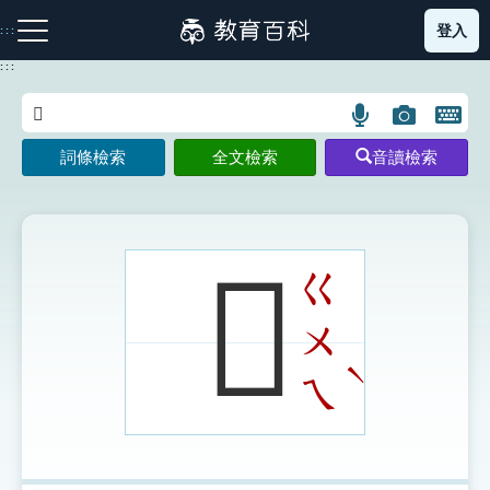
跳
登入
:::
到
主
:::
要
內
語
圖
開
容
注音索引圖示
筆畫索引圖示
部首索引表圖示
言
片
啟
詞條檢索
全文檢索
音讀檢索
搜
搜
鍵
尋
尋
盤
圖
圖
圖
示
示
示
𥍁
ㄍ
ㄨ
網站導覽
ˋ
ㄟ
生字詞彙表
成語故事