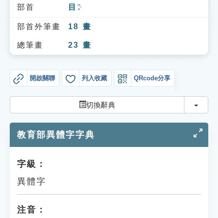
索引選單
部首
目
ㄇㄨˋ
知識索引
部首外筆畫
18
畫
單字索引
總筆畫
23
畫
生命大百科索引
開啟關聯
列入收藏
QRcode分享
遊戲專區
切換
切換辭典
教學應用
教育部異體字字典
貓頭鷹博士
字級：
異體字
注音：