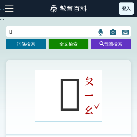
跳
登入
:::
到
主
:::
要
內
語
圖
開
容
注音索引圖示
筆畫索引圖示
部首索引表圖示
言
片
啟
詞條檢索
全文檢索
音讀檢索
搜
搜
鍵
尋
尋
盤
圖
圖
圖
示
示
示
𥍌
ㄆ
ㄧ
網站導覽
ˇ
ㄠ
生字詞彙表
成語故事