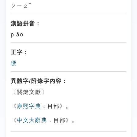
ㄆㄧㄠˇ
漢語拼音：
piǎo
正字：
瞟
異體字/附錄字內容：
〔關鍵文獻〕
《
康熙字典
．目部》。
《
中文大辭典
．目部》。