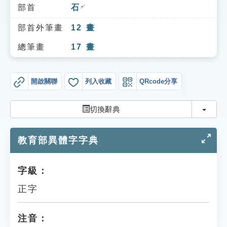
索引選單
部首
石
ㄕˊ
知識索引
部首外筆畫
12
畫
單字索引
總筆畫
17
畫
生命大百科索引
開啟關聯
列入收藏
QRcode分享
遊戲專區
切換
切換辭典
教學應用
教育部異體字字典
貓頭鷹博士
字級：
正字
注音：