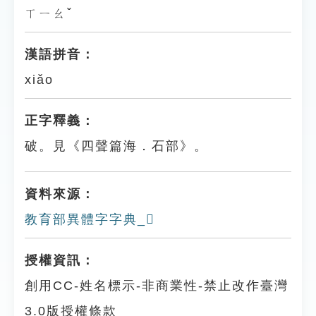
ㄒㄧㄠˇ
漢語拼音：
xiǎo
正字釋義：
破。見《四聲篇海．石部》。
資料來源：
教育部異體字字典_𥕾
授權資訊：
創用CC-姓名標示-非商業性-禁止改作臺灣
3.0版授權條款