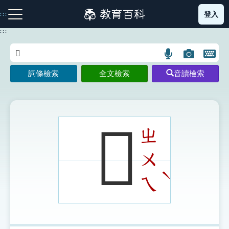
跳
登入
:::
到
主
:::
要
內
語
圖
開
容
注音索引圖示
筆畫索引圖示
部首索引表圖示
言
片
啟
詞條檢索
全文檢索
音讀檢索
搜
搜
鍵
尋
尋
盤
圖
圖
圖
示
示
示
𥖌
ㄓ
ㄨ
網站導覽
ˋ
ㄟ
生字詞彙表
成語故事