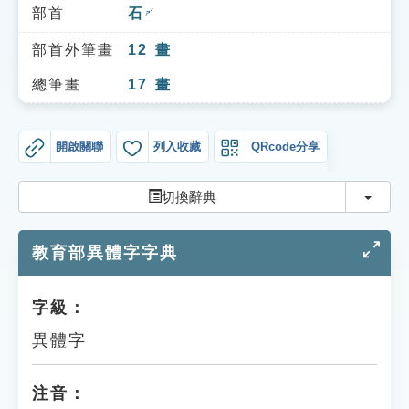
索引選單
部首
石
ㄕˊ
知識索引
部首外筆畫
12
畫
單字索引
總筆畫
17
畫
生命大百科索引
開啟關聯
列入收藏
QRcode分享
遊戲專區
切換
切換辭典
教學應用
教育部異體字字典
貓頭鷹博士
字級：
異體字
注音：