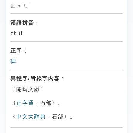
ㄓㄨㄟˋ
漢語拼音：
zhuì
正字：
硾
異體字/附錄字內容：
〔關鍵文獻〕
《
正字通
．石部》。
《
中文大辭典
．石部》。