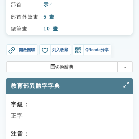
索引選單
部首
示
ㄕˋ
知識索引
部首外筆畫
5
畫
單字索引
總筆畫
10
畫
生命大百科索引
開啟關聯
列入收藏
QRcode分享
遊戲專區
切換
切換辭典
教學應用
教育部異體字字典
貓頭鷹博士
字級：
正字
注音：