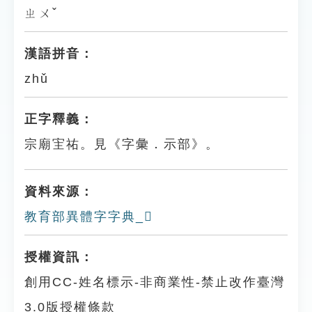
ㄓㄨˇ
漢語拼音：
zhǔ
正字釋義：
宗廟宔祐。見《字彙．示部》。
資料來源：
教育部異體字字典_𥘭
授權資訊：
創用CC-姓名標示-非商業性-禁止改作臺灣
3.0版授權條款