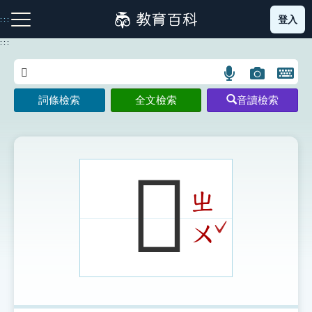
跳
登入
:::
到
主
:::
要
內
語
圖
開
容
注音索引圖示
筆畫索引圖示
部首索引表圖示
言
片
啟
詞條檢索
全文檢索
音讀檢索
搜
搜
鍵
尋
尋
盤
圖
圖
圖
示
示
示
𥘭
ㄓ
網站導覽
ˇ
ㄨ
生字詞彙表
成語故事