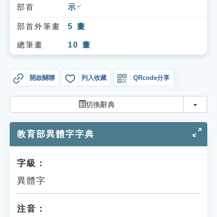
索引選單
部首
示
ㄕˋ
知識索引
部首外筆畫
5
畫
單字索引
總筆畫
10
畫
生命大百科索引
開啟關聯
列入收藏
QRcode分享
遊戲專區
切換
切換辭典
教學應用
教育部異體字字典
貓頭鷹博士
字級：
異體字
注音：