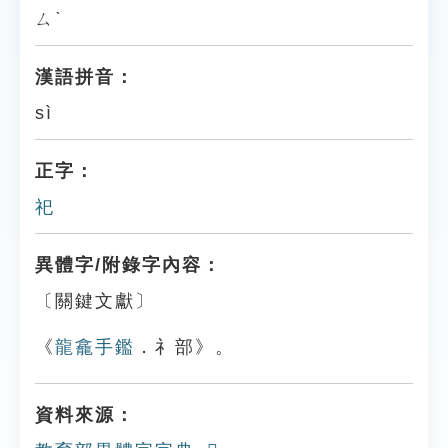
ㄙˋ
漢語拼音：
sì
正字：
祀
異體字/附錄字內容：
〔關鍵文獻〕
《
龍龕手鑑
．礻部》。
資料來源：