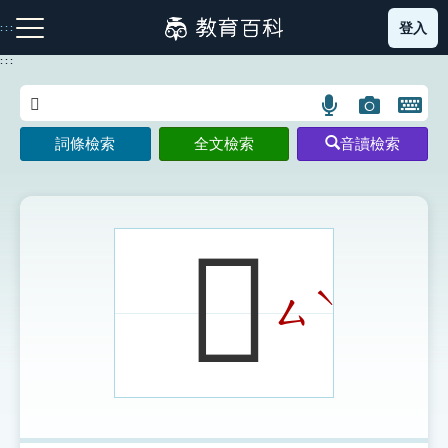
跳
登入
:::
到
主
:::
要
內
語
圖
開
容
注音索引圖示
筆畫索引圖示
部首索引表圖示
言
片
啟
詞條檢索
全文檢索
音讀檢索
搜
搜
鍵
尋
尋
盤
圖
圖
圖
示
示
示
𥙉
ˋ
ㄙ
網站導覽
生字詞彙表
成語故事