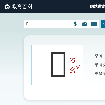
跳
網站導覽
:::
到
主
:::
要
內
語
圖
開
容
言
片
啟
搜
搜
鍵
尋
尋
盤
圖
圖
圖
𥙤
示
示
示
部首
ㄉ
ˇ
部首
ㄠ
總筆