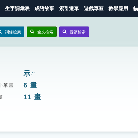
生字詞彙表
成語故事
索引選單
遊戲專區
教學應用
貓
詞條檢索
全文檢索
音讀檢索
示
ㄕˋ
6
畫
外筆畫
11
畫
畫