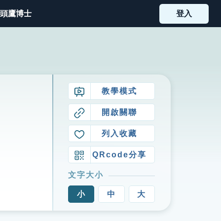
頭鷹博士
登入
教學模式
開啟關聯
列入收藏
QRcode分享
文字大小
小
中
大