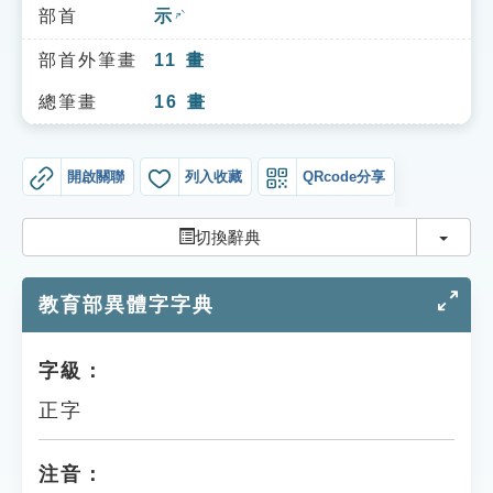
索引選單
部首
示
ㄕˋ
知識索引
部首外筆畫
11
畫
單字索引
總筆畫
16
畫
生命大百科索引
開啟關聯
列入收藏
QRcode分享
遊戲專區
切換
切換辭典
教學應用
教育部異體字字典
貓頭鷹博士
字級：
正字
注音：