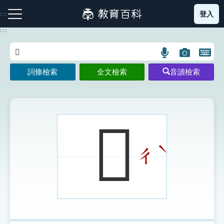
跳
登入
:::
到
主
:::
要
內
語
圖
開
容
注音索引圖示
筆畫索引圖示
部首索引表圖示
言
片
啟
詞條檢索
全文檢索
音讀檢索
搜
搜
鍵
尋
尋
盤
圖
圖
圖
示
示
示
𥛚
ˋ
ㄔ
網站導覽
生字詞彙表
成語故事