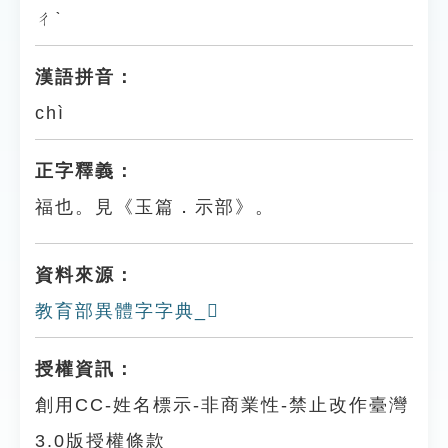
ㄔˋ
漢語拼音：
chì
正字釋義：
福也。見《玉篇．示部》。
資料來源：
教育部異體字字典_𥛚
授權資訊：
創用CC-姓名標示-非商業性-禁止改作臺灣
3.0版授權條款