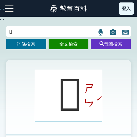
跳
登入
:::
到
主
:::
要
內
語
圖
開
容
注音索引圖示
筆畫索引圖示
部首索引表圖示
言
片
啟
詞條檢索
全文檢索
音讀檢索
搜
搜
鍵
尋
尋
盤
圖
圖
圖
示
示
示
𥛠
ㄕ
網站導覽
ˊ
ㄣ
生字詞彙表
成語故事