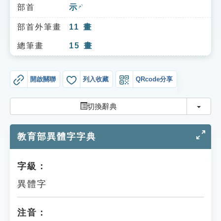
索引選單
部首
示
ㄕˋ
知識索引
部首外筆畫
11
畫
單字索引
總筆畫
15
畫
生命大百科索引
開啟關聯
列入收藏
QRcode分享
遊戲專區
切換
切換辭典
教學應用
教育部異體字字典
貓頭鷹博士
字級：
異體字
注音：