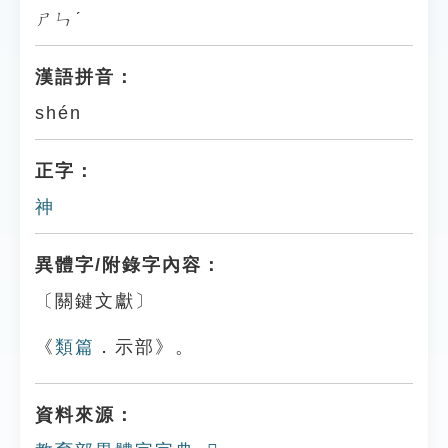
ㄕㄣˊ
漢語拼音：
shén
正字：
神
異體字/附錄字內容：
〔關鍵文獻〕
《
類篇
．示部》。
資料來源：