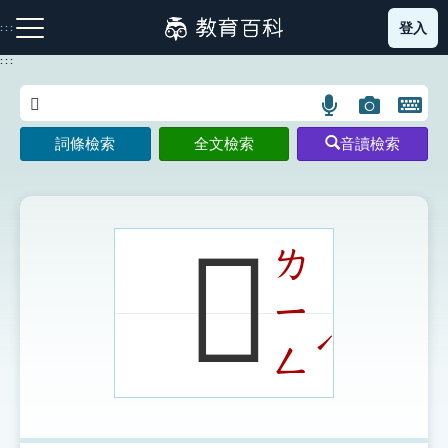
跳
登入
:::
到
主
:::
要
內
語
圖
開
容
注音索引圖示
筆畫索引圖示
部首索引表圖示
言
片
啟
詞條檢索
全文檢索
音讀檢索
搜
搜
鍵
尋
尋
盤
圖
圖
圖
示
示
示
𥥋
ㄌ
ㄧ
網站導覽
ˊ
ㄥ
生字詞彙表
成語故事