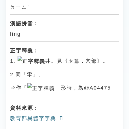
ㄌㄧㄥˊ
漢語拼音：
líng
正字釋義：
1.
井。見《玉篇．穴部》。
2.同「零」。
⇒作「
」形時，為@A04475
資料來源：
教育部異體字字典_𥥋