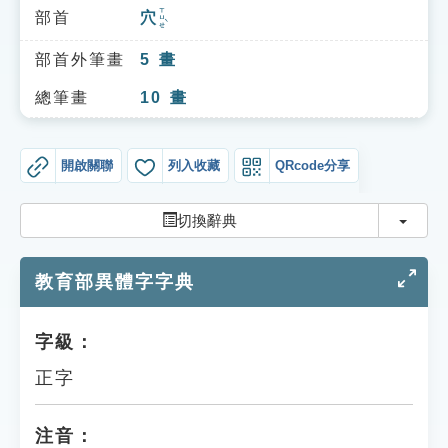
索引選單
ㄒㄩㄝˋ
部首
穴
知識索引
部首外筆畫
5
畫
單字索引
總筆畫
10
畫
生命大百科索引
開啟關聯
列入收藏
QRcode分享
遊戲專區
切換
切換辭典
教學應用
教育部異體字字典
貓頭鷹博士
字級：
正字
注音：