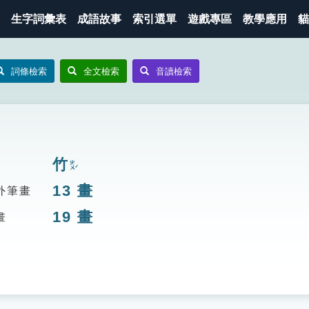
生字詞彙表
成語故事
索引選單
遊戲專區
教學應用
貓
詞條檢索
全文檢索
音讀檢索
竹
ㄓㄨˊ
13
畫
外筆畫
19
畫
畫