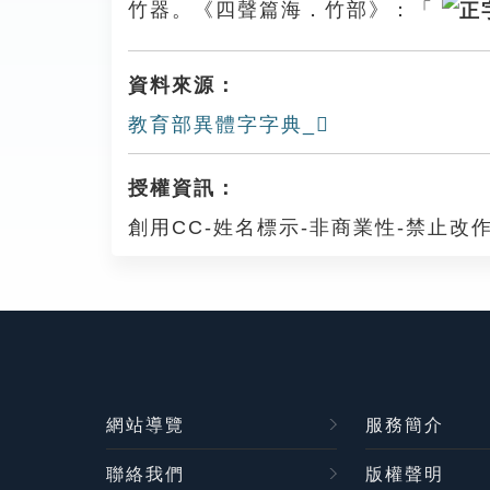
竹器。《四聲篇海．竹部》：「
資料來源：
教育部異體字字典_𥴵
授權資訊：
創用CC-姓名標示-非商業性-禁止改作
網站導覽
服務簡介
聯絡我們
版權聲明