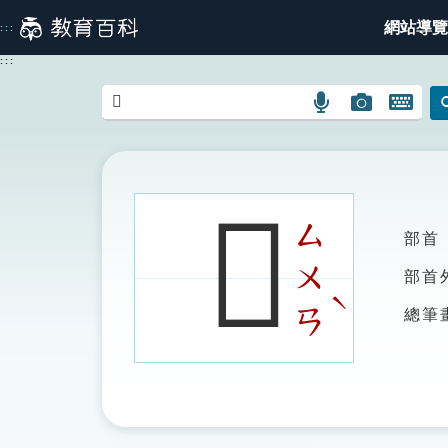
跳
網站導覽
:::
到
主
:::
要
內
語
圖
開
容
言
片
啟
搜
搜
鍵
尋
尋
盤
圖
圖
圖
𥴵
示
示
示
ㄙ
部首
ㄨ
部首
ˋ
ㄢ
總筆