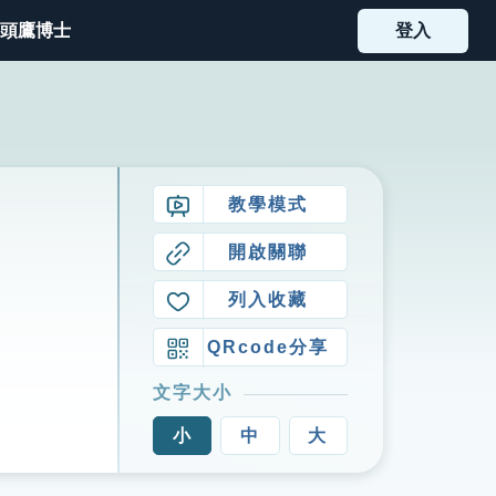
頭鷹博士
登入
教學模式
開啟關聯
列入收藏
QRcode分享
文字大小
小
中
大