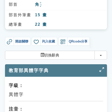
索引選單
ㄐㄧㄠˇ
部首
角
知識索引
部首外筆畫
15
畫
單字索引
總筆畫
22
畫
生命大百科索引
開啟關聯
列入收藏
QRcode分享
遊戲專區
切換
切換辭典
教學應用
教育部異體字字典
貓頭鷹博士
字級：
異體字
注音：