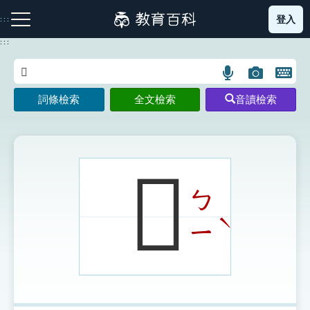
跳
登入
:::
到
主
:::
要
內
語
圖
開
容
注音索引圖示
筆畫索引圖示
部首索引表圖示
言
片
啟
詞條檢索
全文檢索
音讀檢索
搜
搜
鍵
尋
尋
盤
圖
圖
圖
示
示
示
𥷑
ㄅ
網站導覽
ˋ
ㄧ
生字詞彙表
成語故事