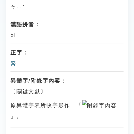
ㄅㄧˋ
漢語拼音：
bì
正字：
觱
異體字/附錄字內容：
〔關鍵文獻〕
原異體字表所收字形作：「
」。