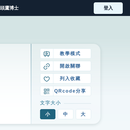
頭鷹博士
登入
教學模式
開啟關聯
列入收藏
QRcode分享
文字大小
小
中
大