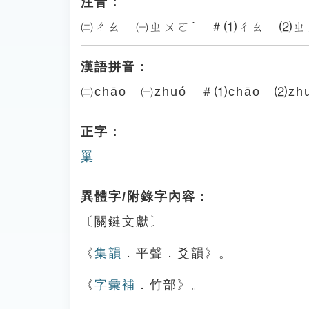
注音：
㈡ㄔㄠ ㈠ㄓㄨㄛˊ ＃⑴ㄔㄠ ⑵ㄓ
漢語拼音：
㈡chāo ㈠zhuó ＃⑴chāo ⑵zh
正字：
罺
異體字/附錄字內容：
〔關鍵文獻〕
《
集韻
．平聲．爻韻》。
《
字彙補
．竹部》。