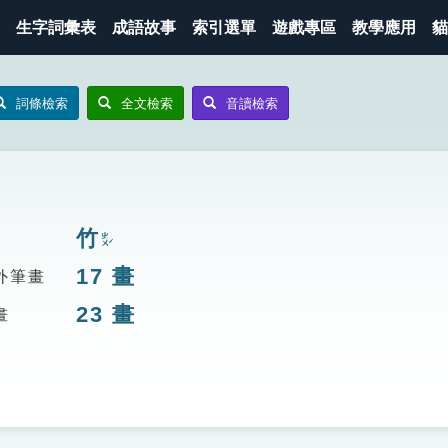
生字詞彙表
成語故事
索引選單
遊戲專區
教學應用
貓
詞條檢索
全文檢索
音讀檢索
竹
ㄓㄨˊ
17
畫
外筆畫
23
畫
畫