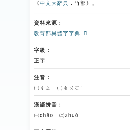
《
中文大辭典
．竹部》。
資料來源：
教育部異體字字典_𥷮
字級：
正字
注音：
㈠ㄔㄠ ㈡ㄓㄨㄛˊ
漢語拼音：
㈠chāo ㈡zhuó