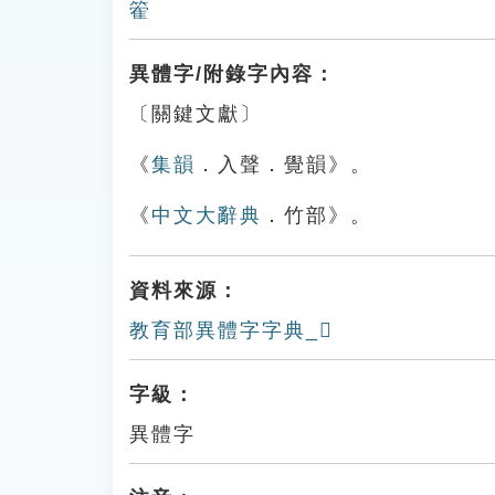
篧
異體字/附錄字內容：
〔關鍵文獻〕
《
集韻
．入聲．覺韻》。
《
中文大辭典
．竹部》。
資料來源：
教育部異體字字典_𥷮
字級：
異體字