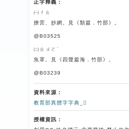
正字釋義：
㈠ㄔㄠ
撩罟、抄網。見《類篇．竹部》。
@B03525
㈡ㄓㄨㄛˊ
魚罩。見《四聲篇海．竹部》。
@B03239
資料來源：
教育部異體字字典_𥷮
授權資訊：