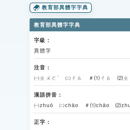
教育部異體字字典
教育部異體字字典
字級：
異體字
注音：
㈠ㄓㄨㄛˊ ㈡ㄔㄠ ＃⑴ㄔㄠ ⑵ㄓ
漢語拼音：
㈠zhuó ㈡chāo ＃⑴chāo ⑵zh
正字：