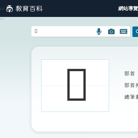
跳
網站導覽
:::
到
主
:::
要
內
語
圖
開
容
言
片
啟
搜
搜
鍵
尋
尋
盤
圖
圖
圖
𥷮
示
示
示
部首
部首
總筆