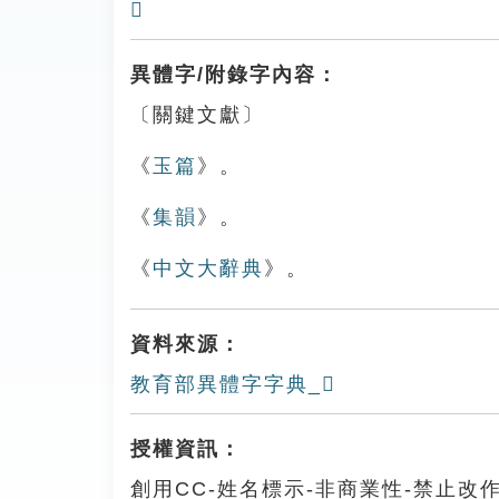
𥮒
異體字/附錄字內容：
〔關鍵文獻〕
《
玉篇
》。
《
集韻
》。
《
中文大辭典
》。
資料來源：
教育部異體字字典_𥷰
授權資訊：
創用CC-姓名標示-非商業性-禁止改作