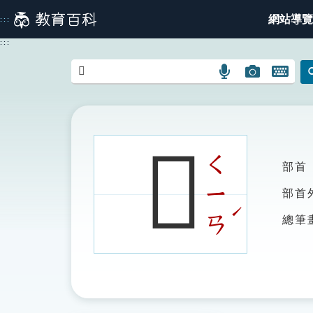
跳
網站導覽
:::
到
主
:::
要
內
語
圖
開
容
言
片
啟
搜
搜
鍵
尋
尋
盤
圖
圖
圖
𥷰
示
示
示
ㄑ
部首
ㄧ
部首
ˊ
ㄢ
總筆