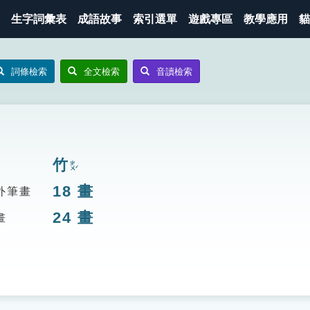
生字詞彙表
成語故事
索引選單
遊戲專區
教學應用
貓
詞條檢索
全文檢索
音讀檢索
竹
ㄓㄨˊ
18
畫
外筆畫
24
畫
畫