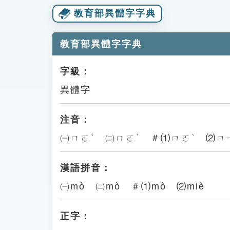
教育部異體字字典
教育部異體字字典
字級：
異體字
注音：
㈠ㄇㄛˋ ㈡ㄇㄛˋ ＃⑴ㄇㄛˋ ⑵ㄇ
漢語拼音：
㈠mò ㈡mò ＃⑴mò ⑵miè
正字：