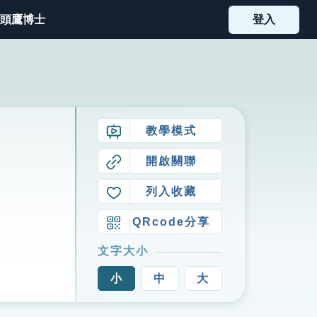
頭鷹博士
登入
教學模式
開啟關聯
列入收藏
QRcode分享
文字大小
小
中
大