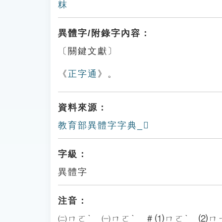
粖
異體字/附錄字內容：
〔關鍵文獻〕
《
正字通
》。
資料來源：
教育部異體字字典_𥽘
字級：
異體字
注音：
㈡ㄇㄛˋ ㈠ㄇㄛˋ ＃⑴ㄇㄛˋ ⑵ㄇ