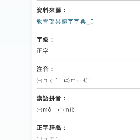
資料來源：
教育部異體字字典_𥽘
字級：
正字
注音：
㈠ㄇㄛˋ ㈡ㄇㄧㄝˋ
漢語拼音：
㈠mò ㈡miè
正字釋義：
㈠ㄇㄛˋ