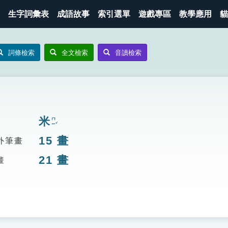
生字詞彙表
成語故事
索引選單
遊戲專區
教學應用
貓
詞條檢索
全文檢索
音讀檢索
米
ㄇㄧˇ
15
畫
外筆畫
21
畫
畫