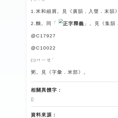
1.米和細屑。見《廣韻．入聲．末韻
2.麵。同「
」。見《集韻
@C17927
@C10022
㈡ㄇㄧㄝˋ
粥。見《字彙．米部》。
相關異體字：
𥹅
資料來源：