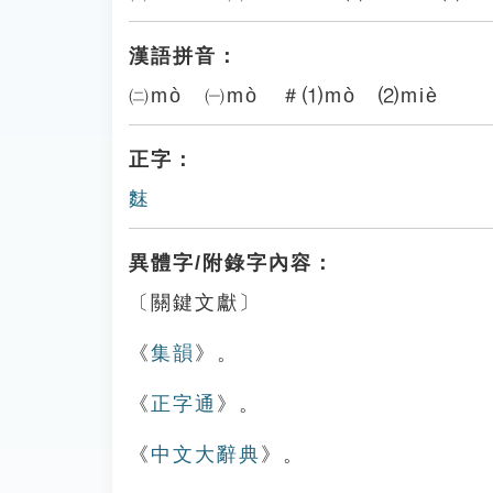
漢語拼音：
㈡mò ㈠mò ＃⑴mò ⑵miè
正字：
䴲
異體字/附錄字內容：
〔關鍵文獻〕
《
集韻
》。
《
正字通
》。
《
中文大辭典
》。