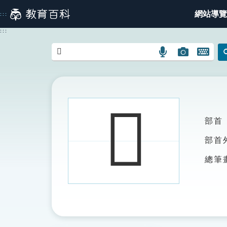
跳
網站導覽
:::
到
主
:::
要
內
語
圖
開
容
言
片
啟
搜
搜
鍵
尋
尋
盤
圖
圖
圖
𥽘
示
示
示
部首
部首
總筆