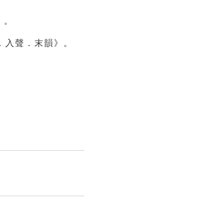
》。
．入聲．末韻》。