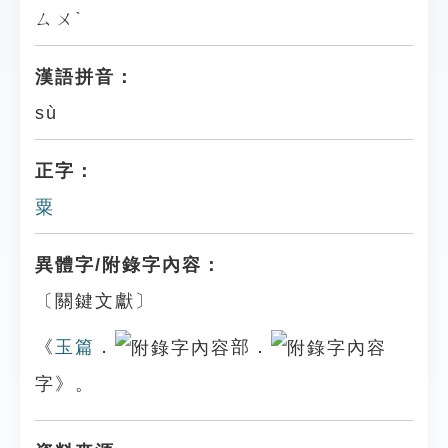
ㄙㄨˋ
漢語拼音：
sù
正字：
粟
異體字/附錄字內容：
〔關鍵文獻〕
《
玉篇
．
部．
字》。