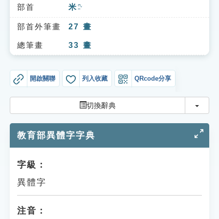
索引選單
部首
米
ㄇㄧˇ
知識索引
部首外筆畫
27
畫
單字索引
總筆畫
33
畫
生命大百科索引
開啟關聯
列入收藏
QRcode分享
遊戲專區
切換
切換辭典
教學應用
教育部異體字字典
貓頭鷹博士
字級：
異體字
注音：