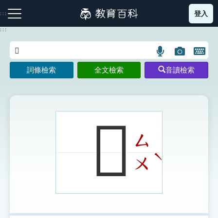
跳
登入
:::
到
主
:::
要
內
語
圖
開
容
注音索引圖示
筆畫索引圖示
部首索引表圖示
言
片
啟
詞條檢索
全文檢索
音讀檢索
搜
搜
鍵
尋
尋
盤
圖
圖
圖
示
示
示
𥾄
ㄙ
網站導覽
ˋ
ㄨ
生字詞彙表
成語故事