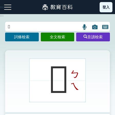
跳
登入
:::
到
主
:::
要
內
語
圖
開
容
注音索引圖示
筆畫索引圖示
部首索引表圖示
言
片
啟
詞條檢索
全文檢索
音讀檢索
搜
搜
鍵
尋
尋
盤
圖
圖
圖
示
示
示
𦈧
ㄅ
網站導覽
ㄟ
生字詞彙表
成語故事