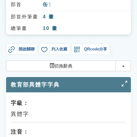
索引選單
部首
缶
ㄈㄡˇ
知識索引
部首外筆畫
4
畫
單字索引
總筆畫
10
畫
生命大百科索引
開啟關聯
列入收藏
QRcode分享
遊戲專區
切換
切換辭典
教學應用
教育部異體字字典
貓頭鷹博士
字級：
異體字
注音：