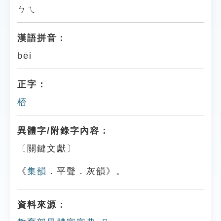
ㄅㄟ
漢語拼音：
bēi
正字：
桮
異體字/附錄字內容：
〔關鍵文獻〕
《
集韻
．平聲．灰韻》。
資料來源：