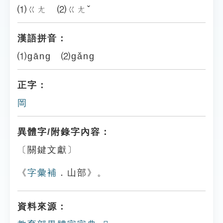
⑴ㄍㄤ ⑵ㄍㄤˇ
漢語拼音：
⑴gāng ⑵gǎng
正字：
岡
異體字/附錄字內容：
〔關鍵文獻〕
《
字彙補
．山部》。
資料來源：