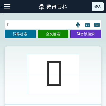
跳
登入
:::
到
主
:::
要
內
語
圖
開
容
注音索引圖示
筆畫索引圖示
部首索引表圖示
言
片
啟
詞條檢索
全文檢索
音讀檢索
搜
搜
鍵
尋
尋
盤
圖
圖
圖
示
示
示
𦊤
網站導覽
生字詞彙表
成語故事