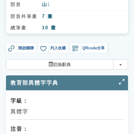
索引選單
部首
山
ㄕㄢ
知識索引
部首外筆畫
7
畫
單字索引
總筆畫
10
畫
生命大百科索引
開啟關聯
列入收藏
QRcode分享
遊戲專區
切換
切換辭典
教學應用
教育部異體字字典
貓頭鷹博士
字級：
異體字
注音：