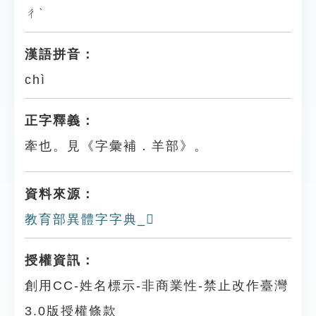
ㄔˋ
漢語拼音：
chì
正字釋義：
牽也。見《字彙補．羊部》。
資料來源：
教育部異體字字典_𦎚
授權資訊：
創用CC-姓名標示-非商業性-禁止改作臺灣
3.0版授權條款