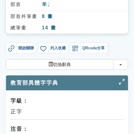
索引選單
部首
羊
ㄧㄤˊ
知識索引
部首外筆畫
8
畫
單字索引
總筆畫
14
畫
生命大百科索引
開啟關聯
列入收藏
QRcode分享
遊戲專區
切換
切換辭典
教學應用
教育部異體字字典
貓頭鷹博士
字級：
正字
注音：