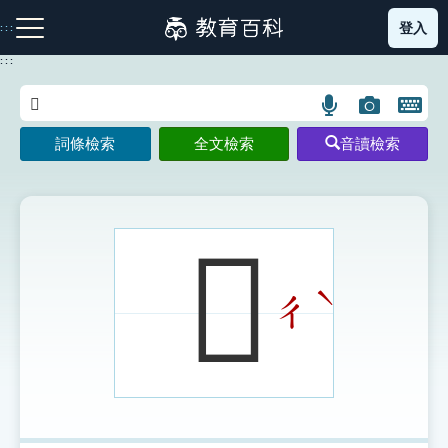
跳
登入
:::
到
主
:::
要
內
語
圖
開
容
注音索引圖示
筆畫索引圖示
部首索引表圖示
言
片
啟
詞條檢索
全文檢索
音讀檢索
搜
搜
鍵
尋
尋
盤
圖
圖
圖
示
示
示
𦎚
ˋ
ㄔ
網站導覽
生字詞彙表
成語故事