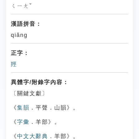
ㄑㄧㄤˇ
漢語拼音：
qiǎng
正字：
羥
異體字/附錄字內容：
〔關鍵文獻〕
《
集韻
．平聲．山韻》。
《
字彙
．羊部》。
《
中文大辭典
．羊部》。