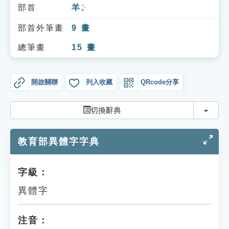
索引選單
部首
羊
ㄧㄤˊ
知識索引
部首外筆畫
9
畫
單字索引
總筆畫
15
畫
生命大百科索引
開啟關聯
列入收藏
QRcode分享
遊戲專區
切換
切換辭典
教學應用
教育部異體字字典
貓頭鷹博士
字級：
異體字
注音：