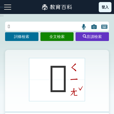
跳
登入
:::
到
主
:::
要
內
語
圖
開
容
注音索引圖示
筆畫索引圖示
部首索引表圖示
言
片
啟
詞條檢索
全文檢索
音讀檢索
搜
搜
鍵
尋
尋
盤
圖
圖
圖
示
示
示
𦎥
ㄑ
ㄧ
網站導覽
ˇ
ㄤ
生字詞彙表
成語故事