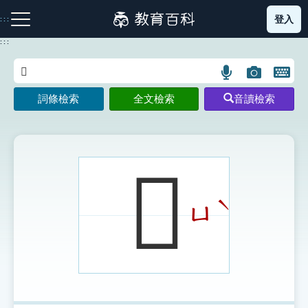
跳
登入
:::
到
主
:::
要
內
語
圖
開
容
注音索引圖示
筆畫索引圖示
部首索引表圖示
言
片
啟
詞條檢索
全文檢索
音讀檢索
搜
搜
鍵
尋
尋
盤
圖
圖
圖
示
示
示
𦏜
ˋ
ㄩ
網站導覽
生字詞彙表
成語故事