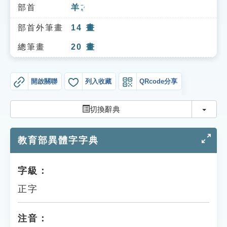
索引選單
部首
羊
ㄧㄤˊ
知識索引
部首外筆畫
14
畫
單字索引
總筆畫
20
畫
生命大百科索引
開啟關聯
列入收藏
QRcode分享
遊戲專區
切換
切換辭典
教學應用
教育部異體字字典
貓頭鷹博士
字級：
正字
注音：