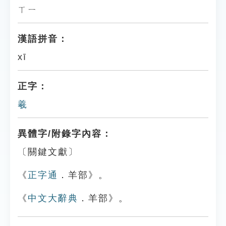
ㄒㄧ
漢語拼音：
xī
正字：
羲
異體字/附錄字內容：
〔關鍵文獻〕
《
正字通
．羊部》。
《
中文大辭典
．羊部》。