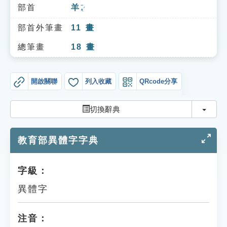
索引選單
部首
羊
ㄧㄤˊ
知識索引
部首外筆畫
11
畫
單字索引
總筆畫
18
畫
生命大百科索引
開啟關聯
列入收藏
QRcode分享
遊戲專區
切換
切換辭典
教學應用
教育部異體字字典
貓頭鷹博士
字級：
異體字
注音：