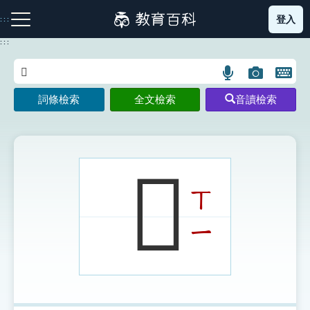
跳
登入
:::
到
主
:::
要
內
語
圖
開
容
注音索引圖示
筆畫索引圖示
部首索引表圖示
言
片
啟
詞條檢索
全文檢索
音讀檢索
搜
搜
鍵
尋
尋
盤
圖
圖
圖
示
示
示
𦏡
ㄒ
網站導覽
ㄧ
生字詞彙表
成語故事