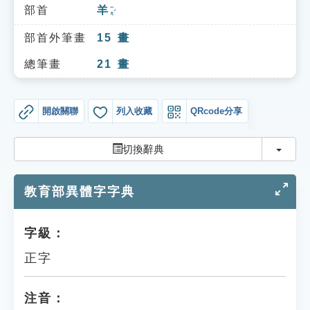
索引選單
部首
羊
ㄧㄤˊ
知識索引
部首外筆畫
15
畫
單字索引
總筆畫
21
畫
生命大百科索引
開啟關聯
列入收藏
QRcode分享
遊戲專區
切換
切換辭典
教學應用
教育部異體字字典
貓頭鷹博士
字級：
正字
注音：