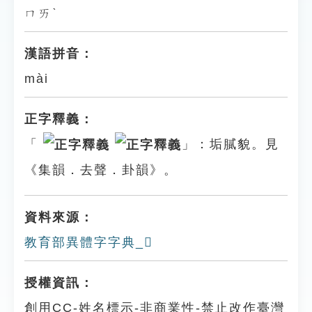
ㄇㄞˋ
漢語拼音：
mài
正字釋義：
「
」：垢膩貌。見
《集韻．去聲．卦韻》。
資料來源：
教育部異體字字典_𦏢
授權資訊：
創用CC-姓名標示-非商業性-禁止改作臺灣