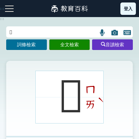
跳
登入
:::
到
主
:::
要
內
語
圖
開
容
注音索引圖示
筆畫索引圖示
部首索引表圖示
言
片
啟
詞條檢索
全文檢索
音讀檢索
搜
搜
鍵
尋
尋
盤
圖
圖
圖
示
示
示
𦏢
ㄇ
網站導覽
ˋ
ㄞ
生字詞彙表
成語故事