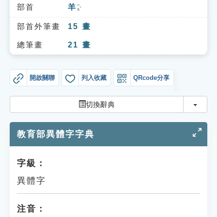
索引選單
部首
羊
ㄧㄤˊ
知識索引
部首外筆畫
15
畫
單字索引
總筆畫
21
畫
生命大百科索引
開啟關聯
列入收藏
QRcode分享
遊戲專區
切換
切換辭典
教學應用
教育部異體字字典
貓頭鷹博士
字級：
異體字
注音：