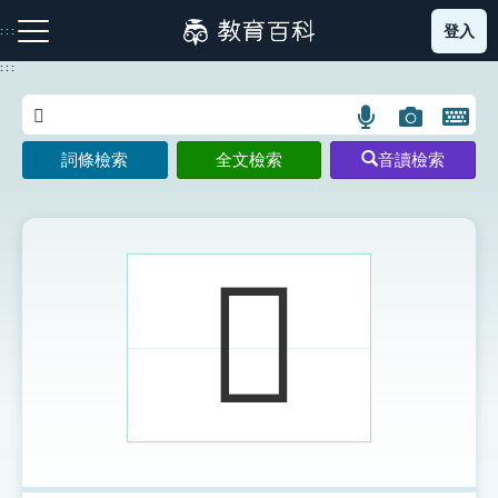
跳
登入
:::
到
主
:::
要
內
語
圖
開
容
注音索引圖示
筆畫索引圖示
部首索引表圖示
言
片
啟
詞條檢索
全文檢索
音讀檢索
搜
搜
鍵
尋
尋
盤
圖
圖
圖
示
示
示
𦏧
網站導覽
生字詞彙表
成語故事