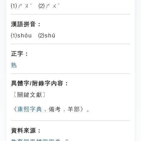
⑴ㄕㄡˊ ⑵ㄕㄨˊ
漢語拼音：
⑴shóu ⑵shú
正字：
熟
異體字/附錄字內容：
〔關鍵文獻〕
《
康熙字典
．備考．羊部》。
資料來源：