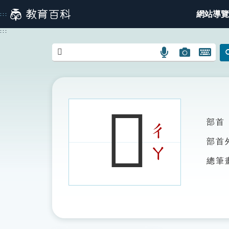
跳
網站導覽
:::
到
主
:::
要
內
語
圖
開
容
言
片
啟
搜
搜
鍵
尋
尋
盤
圖
圖
圖
𦑈
示
示
示
部首
ㄔ
部首
ㄚ
總筆