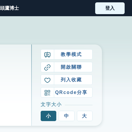
頭鷹博士
登入
教學模式
開啟關聯
列入收藏
QRcode分享
文字大小
小
中
大