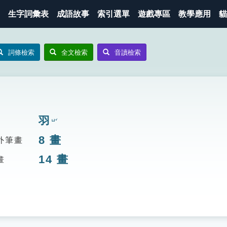
生字詞彙表
成語故事
索引選單
遊戲專區
教學應用
貓
詞條檢索
全文檢索
音讀檢索
羽
ㄩˇ
8
畫
外筆畫
14
畫
畫