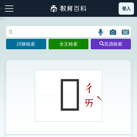
跳
登入
:::
到
主
:::
要
內
語
圖
開
容
注音索引圖示
筆畫索引圖示
部首索引表圖示
言
片
啟
詞條檢索
全文檢索
音讀檢索
搜
搜
鍵
尋
尋
盤
圖
圖
圖
示
示
示
𦑏
ㄔ
網站導覽
ˋ
ㄞ
生字詞彙表
成語故事