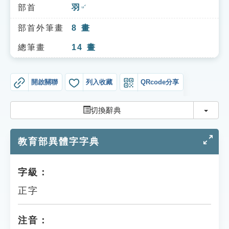
索引選單
部首
羽
ㄩˇ
知識索引
部首外筆畫
8
畫
單字索引
總筆畫
14
畫
生命大百科索引
開啟關聯
列入收藏
QRcode分享
遊戲專區
切換
切換辭典
教學應用
教育部異體字字典
貓頭鷹博士
字級：
正字
注音：