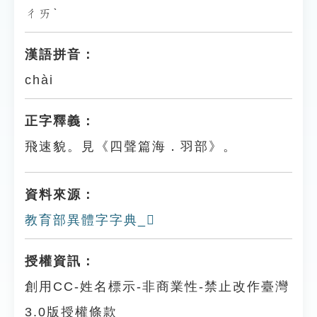
ㄔㄞˋ
漢語拼音：
chài
正字釋義：
飛速貌。見《四聲篇海．羽部》。
資料來源：
教育部異體字字典_𦑏
授權資訊：
創用CC-姓名標示-非商業性-禁止改作臺灣
3.0版授權條款