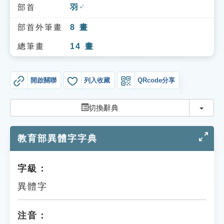
索引選單
部首
羽
ㄩˇ
知識索引
部首外筆畫
8
畫
單字索引
總筆畫
14
畫
生命大百科索引
開啟關聯
列入收藏
QRcode分享
遊戲專區
切換
切換辭典
教學應用
教育部異體字字典
貓頭鷹博士
字級：
異體字
注音：