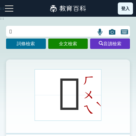
跳
登入
:::
到
主
:::
要
內
語
圖
開
容
注音索引圖示
筆畫索引圖示
部首索引表圖示
言
片
啟
詞條檢索
全文檢索
音讀檢索
搜
搜
鍵
尋
尋
盤
圖
圖
圖
示
示
示
𦑐
ㄏ
ㄨ
網站導覽
ˋ
ㄟ
生字詞彙表
成語故事