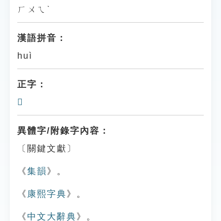
ㄏㄨㄟˋ
漢語拼音：
huì
正字：
𦒎
異體字/附錄字內容：
〔關鍵文獻〕
《
集韻
》。
《
康熙字典
》。
《
中文大辭典
》。