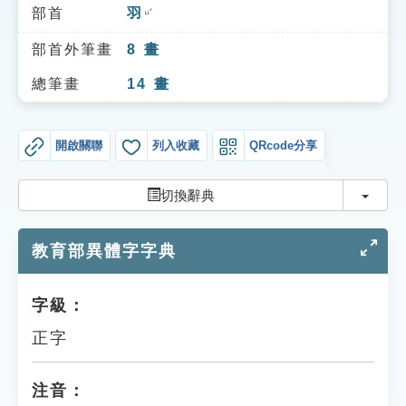
索引選單
部首
羽
ㄩˇ
知識索引
部首外筆畫
8
畫
單字索引
總筆畫
14
畫
生命大百科索引
開啟關聯
列入收藏
QRcode分享
遊戲專區
切換
切換辭典
教學應用
教育部異體字字典
貓頭鷹博士
字級：
正字
注音：