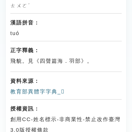
ㄊㄨㄛˊ
漢語拼音：
tuó
正字釋義：
飛貌。見《四聲篇海．羽部》。
資料來源：
教育部異體字字典_𦑑
授權資訊：
創用CC-姓名標示-非商業性-禁止改作臺灣
3.0版授權條款