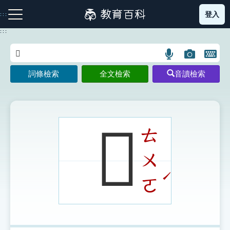
跳
登入
:::
到
主
:::
要
內
語
圖
開
容
注音索引圖示
筆畫索引圖示
部首索引表圖示
言
片
啟
詞條檢索
全文檢索
音讀檢索
搜
搜
鍵
尋
尋
盤
圖
圖
圖
示
示
示
𦑑
ㄊ
ㄨ
網站導覽
ˊ
ㄛ
生字詞彙表
成語故事