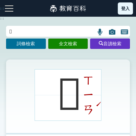
跳
登入
:::
到
主
:::
要
內
語
圖
開
容
注音索引圖示
筆畫索引圖示
部首索引表圖示
言
片
啟
詞條檢索
全文檢索
音讀檢索
搜
搜
鍵
尋
尋
盤
圖
圖
圖
示
示
示
𦑘
ㄒ
ㄧ
網站導覽
ˊ
ㄢ
生字詞彙表
成語故事