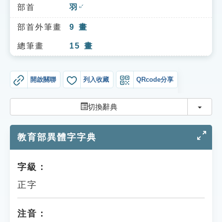
索引選單
部首
羽
ㄩˇ
知識索引
部首外筆畫
9
畫
單字索引
總筆畫
15
畫
生命大百科索引
開啟關聯
列入收藏
QRcode分享
遊戲專區
切換
切換辭典
教學應用
教育部異體字字典
貓頭鷹博士
字級：
正字
注音：