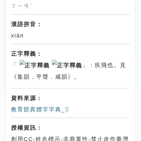
ㄒㄧㄢˊ
漢語拼音：
xián
正字釋義：
「
」：疾飛也。見
《集韻．平聲．咸韻》。
資料來源：
教育部異體字字典_𦑘
授權資訊：
創用CC-姓名標示-非商業性-禁止改作臺灣